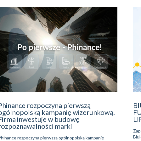
Phinance rozpoczyna pierwszą
B
ogólnopolską kampanię wizerunkową.
F
Firma inwestuje w budowę
LI
rozpoznawalności marki
Zap
Biu
Phinance rozpoczyna pierwszą ogólnopolską kampanię