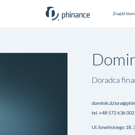
Znajdź biur
Domin
Doradca fin
dominik.dziura@phin
tel.
+48 572 636 002
Ul. Sowińskiego 18,