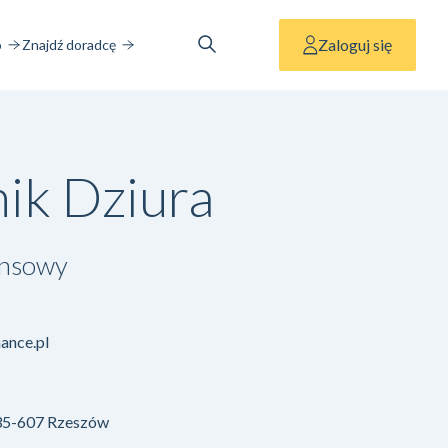
Zaloguj się
o
Znajdź doradcę
ik Dziura
ansowy
ance.pl
 35-607 Rzeszów