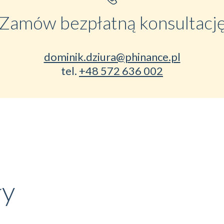
Zamów bezpłatną konsultacj
dominik.dziura@phinance.pl
tel.
+48 572 636 002
ły