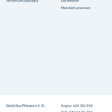
Jestem początkujący
Dla mediów
Materiały prasowe
Siedziba Phinance S. A.
Regon: 634 382 858