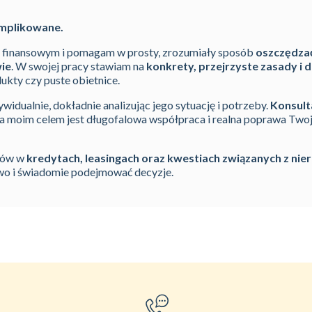
omplikowane.
 finansowym i pomagam w prosty, zrozumiały sposób
oszczędza
wie
. W swojej pracy stawiam na
konkrety, przejrzyste zasady i 
ukty czy puste obietnice.
ywidualnie, dokładnie analizując jego sytuację i potrzeby.
Konsulta
, a moim celem jest długofalowa współpraca i realna poprawa Tw
tów w
kredytach, leasingach oraz kwestiach związanych z ni
owo i świadomie podejmować decyzje.