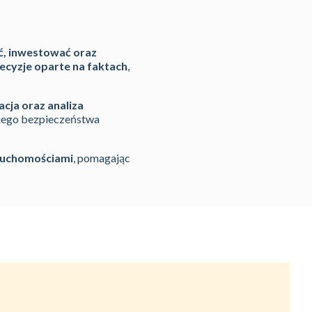
ć, inwestować oraz
decyzje oparte na faktach
,
cja oraz analiza
ojego bezpieczeństwa
eruchomościami
, pomagając