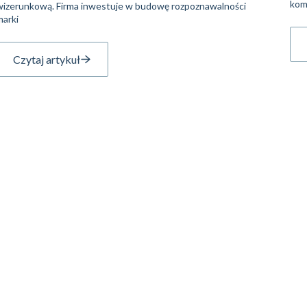
kom
wizerunkową. Firma inwestuje w budowę rozpoznawalności
marki
Czytaj artykuł