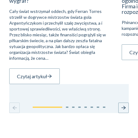
wygrał?
ogólno
Firma 
rozpoz
Cały świat wstrzymał oddech, gdy Ferran Torres
strzelił w dogrywce mistrzostw świata gola
Phinanc
Argentyńczykom i przechylił szalę zwycięstwa, a i
kampani
sportowej sprawiedliwości, we właściwą stronę.
rozpozna
Przez blisko miesiąc, także finansiści pogrążyli się w
piłkarskim świecie, a na plan dalszy zeszła fatalna
sytuacja geopolityczna. Jak bardzo opłaca się
Czyt
organizacja mistrzostw świata? Świat obiegła
informacją, że cena…
Czytaj artykuł