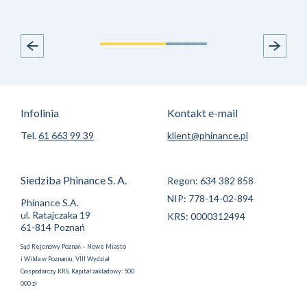
Infolinia
Kontakt e-mail
Tel.
61 663 99 39
klient@phinance.pl
Siedziba Phinance S. A.
Regon: 634 382 858
NIP: 778-14-02-894
Phinance S.A.
ul. Ratajczaka 19
KRS: 0000312494
61-814 Poznań
Sąd Rejonowy Poznań – Nowe Miasto
i Wilda w Poznaniu, VIII Wydział
Gospodarczy KRS, Kapitał zakładowy: 500
000 zł