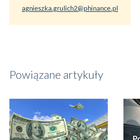
agnieszka.grulich2@phinance.pl
Powiązane artykuły