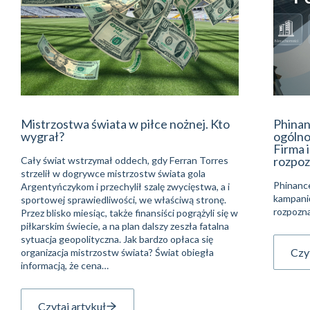
Mistrzostwa świata w piłce nożnej. Kto
Phinan
wygrał?
ogólno
Firma 
rozpoz
Cały świat wstrzymał oddech, gdy Ferran Torres
strzelił w dogrywce mistrzostw świata gola
Phinanc
Argentyńczykom i przechylił szalę zwycięstwa, a i
kampani
sportowej sprawiedliwości, we właściwą stronę.
rozpozna
Przez blisko miesiąc, także finansiści pogrążyli się w
piłkarskim świecie, a na plan dalszy zeszła fatalna
sytuacja geopolityczna. Jak bardzo opłaca się
Czyt
organizacja mistrzostw świata? Świat obiegła
informacją, że cena…
Czytaj artykuł