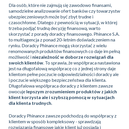
Dla osób, które nie zajmują się zawodowo finansami,
samodzielne analizowanie ofert banków czy towarzystw
ubezpieczeniowych może być zbyt trudne i
czasochłonne. Dlatego z pewnością w sytuacji, w której
trzeba podjąć trudną decyzję finansową, warto
skorzystać z porady doradcy finansowego. Phinance S.A.
to multiagencja z ponad 20-letnim doświadczeniem na
rynku. Doradcy Phinance mogą skorzystać z wielu
renomowanych produktów finansowych co daje im pełną
możliwość i
niezależność w doborze rozwiązań dla
swoich klientów
. To sprawia, że współpraca nastawiona
jest na długofalową współpracę co z jednej strony daje
klientom pełne poczucie odpowiedzialności doradcy ale
i poczucie większego bezpieczeństwa dla klienta.
Długofalowa współpraca doradcy z klientem zawsze
owocuje
lepszym zrozumieniem produktów z jakich
klient korzysta ale i szybszą pomocą w sytuacjach
dla klienta trudnych
.
Doradcy Phinance zawsze podchodzą do współpracy z
klientem w sposób kompleksowy - sprawdzają
rozwiązania finansowe jakie klient już posiada i