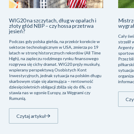
WIG20 na szczytach, dług w opałach i
Mistrz
złoty głód NBP – czy hossa przetrwa
wygra
jesień?
Cały świ
Podczas gdy polska giełda, na przekór korekcie w
strzelił
sektorze technologicznym w USA, zmierza po 19
Argentyń
latach w stronę historycznych rekordów (All Time
sportowe
High), na zapleczu rodzimego rynku finansowego
Przez bli
rozgrywa się cichy dramat. WIG20 pręży muskuły,
piłkarsk
wspierany perspektywą Osobistych Kont
sytuacja
Inwestycyjnych, jednak sytuacja na polskim długu
organiza
skarbowym staje się alarmująca – rentowność
informac
dziesięcioletnich obligacji zbliża się do 6%, co
stawia nas w ogonie Europy, za Węgrami czy
Rumunią.
Czyt
Czytaj artykuł