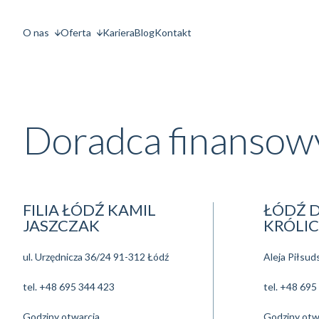
O nas
Oferta
Kariera
Blog
Kontakt
Doradca finansow
FILIA ŁÓDŹ KAMIL
ŁÓDŹ 
JASZCZAK
KRÓLIC
ul. Urzędnicza 36/24 91-312 Łódź
Aleja Piłsud
tel.
+48 695 344 423
tel.
+48 695
Godziny otwarcia
Godziny otw