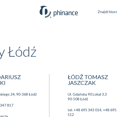
Znajdź biur
y Łódź
DARIUSZ
ŁÓDŹ TOMASZ
KI
JASZCZAK
skiego 24, 90-368 Łódź
Ul. Gdańska 90 Lokal 3.3
90-508 Łódź
 347 817
tel.
+48 695 343 014, +48 695
512
arcia