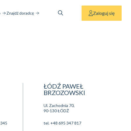
Zaloguj się
o
Znajdź doradcę
ŁÓDŹ PAWEŁ
BRZOZOWSKI
Ul. Zachodnia 70,
90-130 ŁÓDŹ
 345
tel.
+48 695 347 817