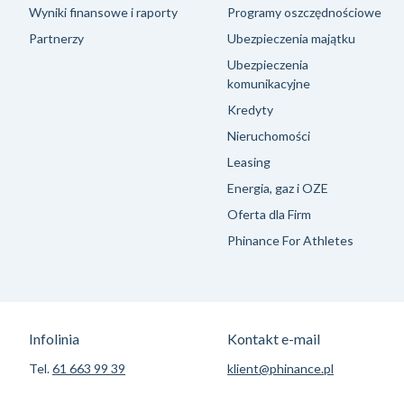
Wyniki finansowe i raporty
Programy oszczędnościowe
Partnerzy
Ubezpieczenia majątku
Ubezpieczenia
komunikacyjne
Kredyty
Nieruchomości
Leasing
Energia, gaz i OZE
Oferta dla Firm
Phinance For Athletes
Infolinia
Kontakt e-mail
Tel.
61 663 99 39
klient@phinance.pl