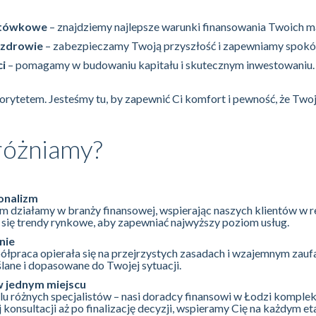
gotówkowe
– znajdziemy najlepsze warunki finansowania Twoich m
i zdrowie
– zabezpieczamy Twoją przyszłość i zapewniamy spokó
ci
– pomagamy w budowaniu kapitału i skutecznym inwestowaniu.
iorytetem. Jesteśmy tu, by zapewnić Ci komfort i pewność, że Twoj
różniamy?
onalizm
 działamy w branży finansowej, wspierając naszych klientów w rea
się trendy rynkowe, aby zapewniać najwyższy poziom usług.
nie
ółpraca opierała się na przejrzystych zasadach i wzajemnym zauf
lane i dopasowane do Twojej sytuacji.
 jednym miejscu
lu różnych specjalistów – nasi doradcy finansowi w Łodzi kompl
konsultacji aż po finalizację decyzji, wspieramy Cię na każdym e