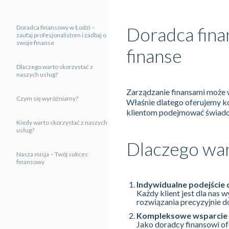
Doradca fina
Doradca finansowy w Łodzi –
zaufaj profesjonalistom i zadbaj o
swoje finanse
finanse
Dlaczego warto skorzystać z
naszych usług?
Zarządzanie finansami może 
Czym się wyróżniamy?
Właśnie dlatego oferujemy 
klientom podejmować świado
Kiedy warto skorzystać z naszych
usług?
Dlaczego war
Nasza misja – Twój sukces
finansowy
Indywidualne podejście 
Każdy klient jest dla nas
rozwiązania precyzyjnie 
Kompleksowe wsparcie
Jako doradcy finansowi of