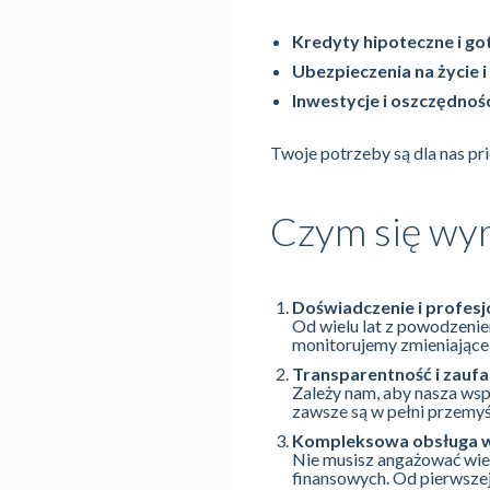
Kredyty hipoteczne i 
Ubezpieczenia na życie 
Inwestycje i oszczędnoś
Twoje potrzeby są dla nas pr
Czym się wy
Doświadczenie i profesj
Od wielu lat z powodzeniem
monitorujemy zmieniające 
Transparentność i zaufa
Zależy nam, aby nasza wsp
zawsze są w pełni przemyś
Kompleksowa obsługa w
Nie musisz angażować wie
finansowych. Od pierwszej 