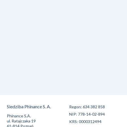
Siedziba Phinance S. A.
Regon: 634 382 858
NIP: 778-14-02-894
Phinance S.A.
ul. Ratajczaka 19
KRS: 0000312494
61-814 Poznań