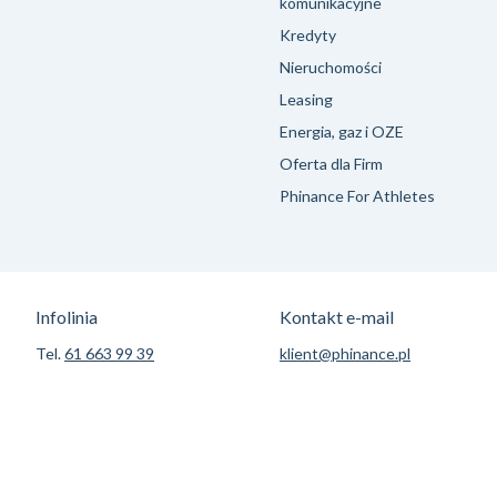
komunikacyjne
Kredyty
Nieruchomości
Leasing
Energia, gaz i OZE
Oferta dla Firm
Phinance For Athletes
Infolinia
Kontakt e-mail
Tel.
61 663 99 39
klient@phinance.pl