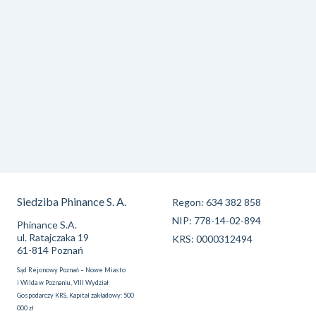
Siedziba Phinance S. A.
Regon: 634 382 858
NIP: 778-14-02-894
Phinance S.A.
ul. Ratajczaka 19
KRS: 0000312494
61-814 Poznań
Sąd Rejonowy Poznań – Nowe Miasto
i Wilda w Poznaniu, VIII Wydział
Gospodarczy KRS, Kapitał zakładowy: 500
000 zł