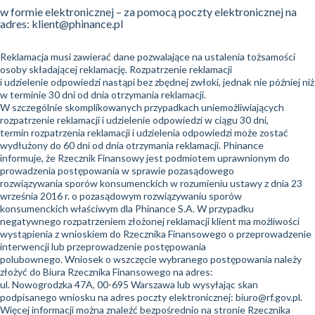
w formie elektronicznej – za pomocą poczty elektronicznej na
adres: klient@phinance.pl
Reklamacja musi zawierać dane pozwalające na ustalenia tożsamości
osoby składającej reklamację. Rozpatrzenie reklamacji
i udzielenie odpowiedzi nastąpi bez zbędnej zwłoki, jednak nie później niż
w terminie 30 dni od dnia otrzymania reklamacji.
W szczególnie skomplikowanych przypadkach uniemożliwiających
rozpatrzenie reklamacji i udzielenie odpowiedzi w ciągu 30 dni,
termin rozpatrzenia reklamacji i udzielenia odpowiedzi może zostać
wydłużony do 60 dni od dnia otrzymania reklamacji. Phinance
informuje, że Rzecznik Finansowy jest podmiotem uprawnionym do
prowadzenia postępowania w sprawie pozasądowego
rozwiązywania sporów konsumenckich w rozumieniu ustawy z dnia 23
września 2016 r. o pozasądowym rozwiązywaniu sporów
konsumenckich właściwym dla Phinance S.A. W przypadku
negatywnego rozpatrzeniem złożonej reklamacji klient ma możliwości
wystąpienia z wnioskiem do Rzecznika Finansowego o przeprowadzenie
interwencji lub przeprowadzenie postępowania
polubownego. Wniosek o wszczęcie wybranego postępowania należy
złożyć do Biura Rzecznika Finansowego na adres:
ul. Nowogrodzka 47A, 00-695 Warszawa lub wysyłając skan
podpisanego wniosku na adres poczty elektronicznej: biuro@rf.gov.pl.
Więcej informacji można znaleźć bezpośrednio na stronie Rzecznika