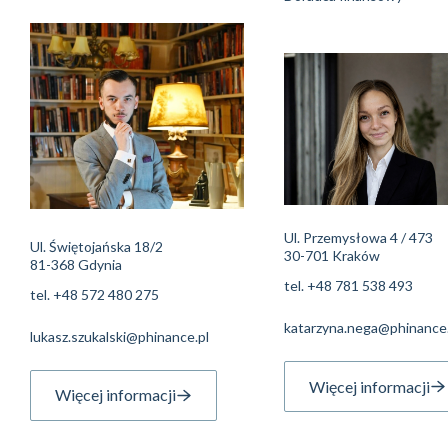
Ul. Przemysłowa 4 / 473
Ul. Świętojańska 18/2
30-701 Kraków
81-368 Gdynia
tel.
+48 781 538 493
tel.
+48 572 480 275
katarzyna.nega@phinance.
lukasz.szukalski@phinance.pl
Więcej informacji
Więcej informacji