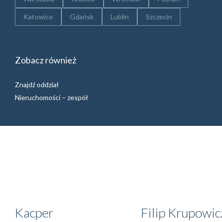
Katowice
Gdańsk
Lublin
Szczecin
Zobacz również
Znajdź oddział
Nieruchomości – zespół
1335
Kacper
Filip Krupowic