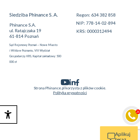
Siedziba Phinance S. A.
Regon: 634 382 858
NIP: 778-14-02-894
Phinance S.A.
ul. Ratajczaka 19
KRS: 0000312494
61-814 Poznań
Sąd Rejonowy Poznań – Nowe Miasto
i Wilda w Poznaniu, VIII Wydział
Gospodarczy KRS, Kapitał zakładowy: 500
000 zł
Strona Phinance.pl korzysta z plików cookie.
Polityka prywatności
Aplikuj
teraz